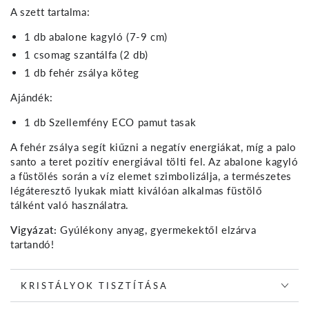
A szett tartalma:
1 db abalone kagyló (7-9 cm)
1 csomag szantálfa (2 db)
1 db fehér zsálya köteg
Ajándék:
1 db Szellemfény ECO pamut tasak
A fehér zsálya segít kiűzni a negatív energiákat, míg a palo
santo a teret pozitív energiával tölti fel. Az abalone kagyló
a füstölés során a víz elemet szimbolizálja, a természetes
légáteresztő lyukak miatt kiválóan alkalmas füstölő
tálként való használatra.
Vigyázat:
Gyúlékony anyag, gyermekektől elzárva
tartandó!
KRISTÁLYOK TISZTÍTÁSA