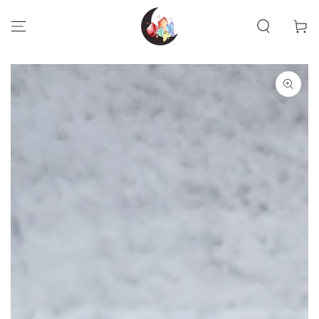
UGRÁS A
TARTALOMRA
Kosár
UGRÁS A
TERMÉKINFORMÁCIÓKHOZ