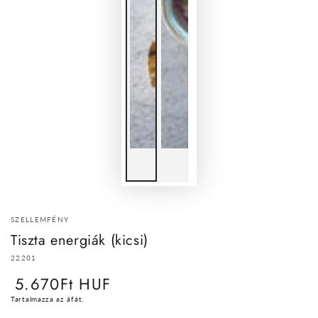
SZELLEMFÉNY
Tiszta energiák (kicsi)
22201
5.670Ft HUF
Normál
ár
Tartalmazza az áfát.