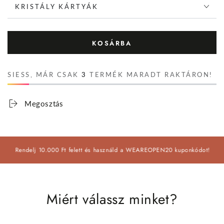
KRISTÁLY KÁRTYÁK
KOSÁRBA
SIESS, MÁR CSAK
3
TERMÉK MARADT RAKTÁRON!
Megosztás
endelj 10.000 Ft felett és használd a WEAREOPEN20 kuponkódot!
20% N
Miért válassz minket?