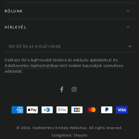
RÓLUNK
HÍRLEVÉL
Ide
írd
Iratkozz fel a legfrissebb hírekre és exkluzív ajánlatokra! Az
be
Adatkezelési tájékoztatóban
leírt módon használjuk személyes
adataidat.
az
e-
mail
címed
Fizetési
módok
© 2026,
Szellemfény Kristály Webshop
. All rights reserved.
Szolgáltató: Shopify