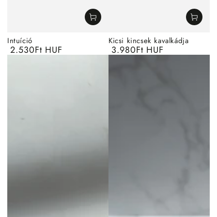
Intuíció
Kicsi kincsek kavalkádja
2.530Ft HUF
3.980Ft HUF
Normál
Normál
ár
ár