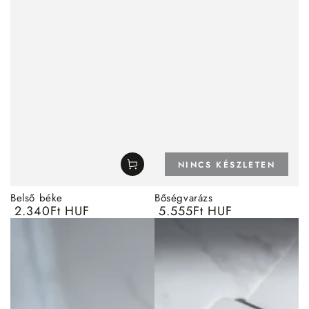
NINCS KÉSZLETEN
Belső béke
Bőségvarázs
2.340Ft HUF
5.555Ft HUF
Normál
Normál
ár
ár