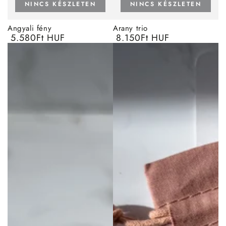
NINCS KÉSZLETEN
NINCS KÉSZLETEN
Angyali fény
Arany trio
5.580Ft HUF
8.150Ft HUF
Normál
Normál
ár
ár