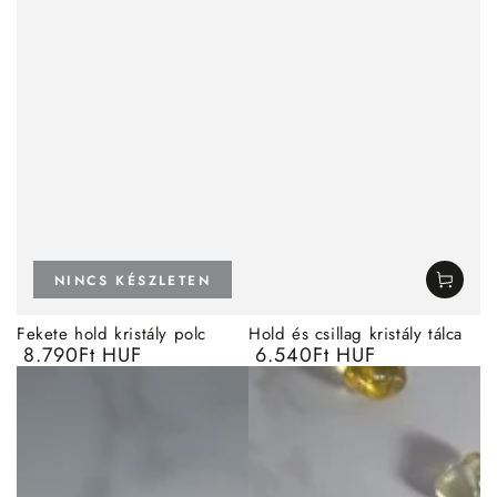
NINCS KÉSZLETEN
Fekete hold kristály polc
Hold és csillag kristály tálca
8.790Ft HUF
6.540Ft HUF
Normál
Normál
ár
ár