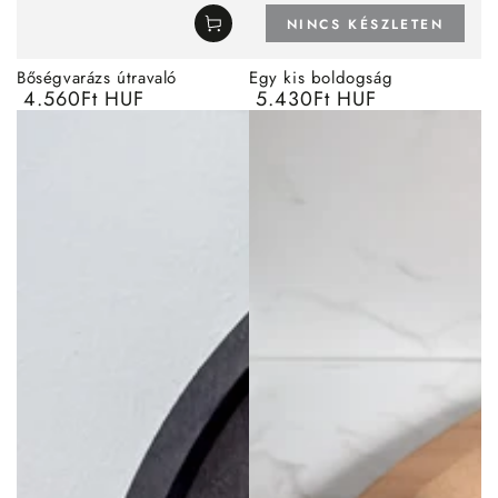
NINCS KÉSZLETEN
Bőségvarázs útravaló
Egy kis boldogság
4.560Ft HUF
5.430Ft HUF
Normál
Normál
ár
ár