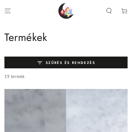
UGRÁS A
TARTALOMRA
Kosár
Gyűjtemény:
Termékek
SZŰRÉS ÉS RENDEZÉS
19 termék