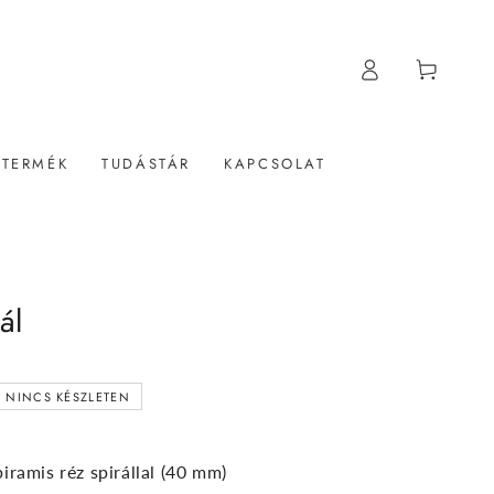
Belépés
Kosár
 TERMÉK
TUDÁSTÁR
KAPCSOLAT
ál
NINCS KÉSZLETEN
iramis réz spirállal (40 mm)