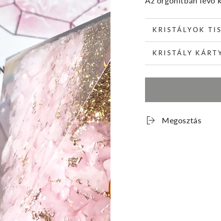
Az orgonitban lévő k
KRISTÁLYOK TI
KRISTÁLY KÁRT
Megosztás