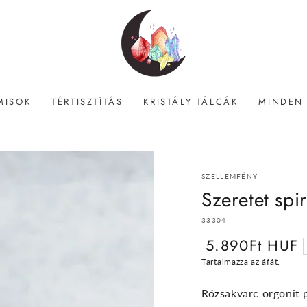
MISOK
TÉRTISZTÍTÁS
KRISTÁLY TÁLCÁK
MINDEN
SZELLEMFÉNY
Szeretet spir
33304
5.890Ft HUF
Normál
ár
Tartalmazza az áfát.
Rózsakvarc orgonit p