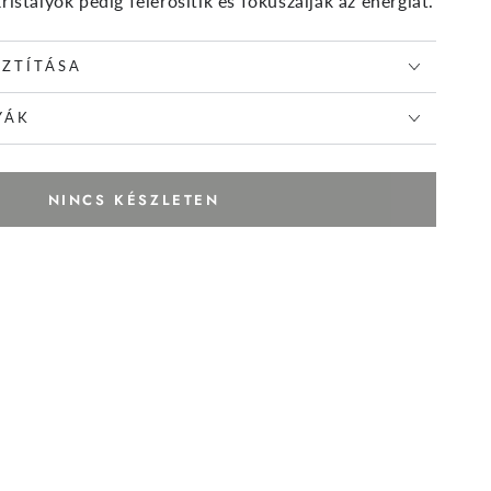
ristályok pedig felerősítik és fókuszálják az energiát.
SZTÍTÁSA
YÁK
NINCS KÉSZLETEN