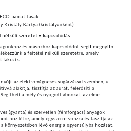
 ECO pamut tasak
y Kristály Kártya (kristályonként)
l nélküli szeretet • kapcsolódás
magunkhoz és másokhoz kapcsolódni, segít megnyitni
lékezzünk a feltétel nélküli szeretetre, amely
 lakozik.
 nyújt az elektromágneses sugárzással szemben, a
ívvá alakítja, tisztítja az aurát, felerősíti a
 Segítheti a mély és nyugodt álmokat, az elme
ves (gyanta) és szervetlen (fémforgács) anyagok
xot hoz létre, amely egyszerre vonzza és taszítja az
ti a környezetében lévő energia egyensúlyba hozását.