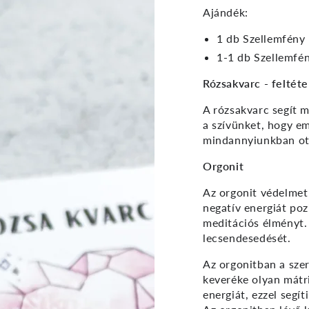
Ajándék:
1 db Szellemfény
1-1 db Szellemfén
Rózsakvarc - feltéte
A rózsakvarc segít 
a szívünket, hogy em
mindannyiunkban ott
Orgonit
Az orgonit védelmet
negatív energiát pozit
meditációs élményt.
lecsendesedését.
Az orgonitban a szer
keveréke olyan mátri
energiát, ezzel segí