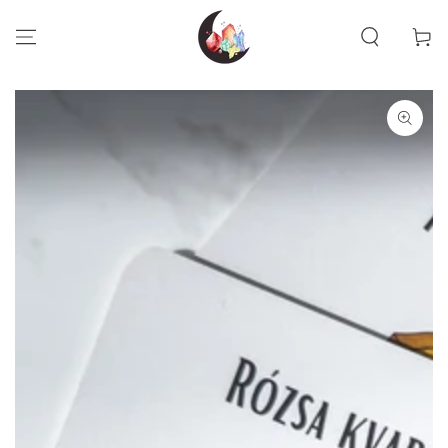
UGRÁS A
TARTALOMRA
Kosár
UGRÁS A
TERMÉKINFORMÁCIÓKHOZ