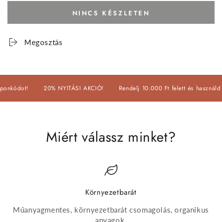
NINCS KÉSZLETEN
Megosztás
ódot!
20% NYITÁSI AKCIÓ!
Rendelj 10.000 Ft felett és használd 
Miért válassz minket?
Környezetbarát
Műanyagmentes, környezetbarát csomagolás, organikus
anyagok.