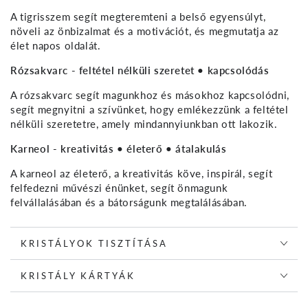
A tigrisszem segít megteremteni a belső egyensúlyt,
növeli az önbizalmat és a motivációt, és megmutatja az
élet napos oldalát.
Rózsakvarc - feltétel nélküli szeretet • kapcsolódás
A rózsakvarc segít magunkhoz és másokhoz kapcsolódni,
segít megnyitni a szívünket, hogy emlékezzünk a feltétel
nélküli szeretetre, amely mindannyiunkban ott lakozik.
Karneol - kreativitás • életerő • átalakulás
A karneol az életerő, a kreativitás köve, inspirál, segít
felfedezni művészi énünket,
segít önmagunk
felvállalásában és a bátorságunk megtalálásában.
KRISTÁLYOK TISZTÍTÁSA
KRISTÁLY KÁRTYÁK