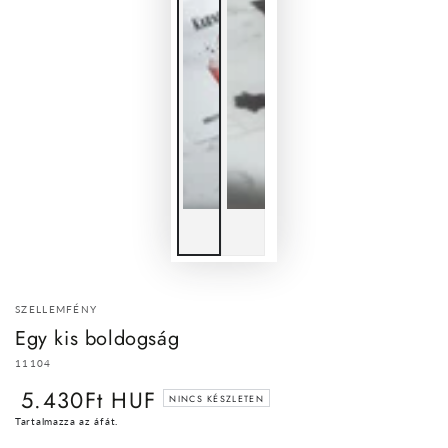
SZELLEMFÉNY
Egy kis boldogság
11104
5.430Ft HUF
Normál
NINCS KÉSZLETEN
ár
Tartalmazza az áfát.