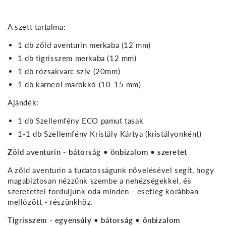
A szett tartalma:
1 db zöld aventurin merkaba (12 mm)
1 db tigrisszem merkaba (12 mm)
1 db rózsakvarc szív (20mm)
1 db karneol marokkő (10-15 mm)
Ajándék:
1 db Szellemfény ECO pamut tasak
1-1 db Szellemfény Kristály Kártya (kristályonként)
Zöld aventurin - bátorság • önbizalom • szeretet
A zöld aventurin a tudatosságunk növelésével segít, hogy
magabiztosan nézzünk szembe a nehézségekkel, és
szeretettel forduljunk oda minden - esetleg korábban
mellőzött - részünkhöz.
Tigrisszem - egyensúly • bátorság • önbizalom